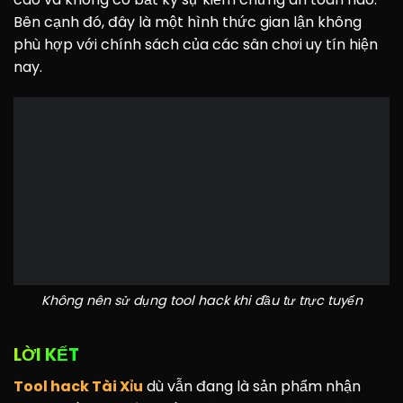
Bên cạnh đó, đây là một hình thức gian lận không
phù hợp với chính sách của các sân chơi uy tín hiện
nay.
Không nên sử dụng tool hack khi đầu tư trực tuyến
LỜI KẾT
Tool hack Tài Xỉu
dù vẫn đang là sản phẩm nhận