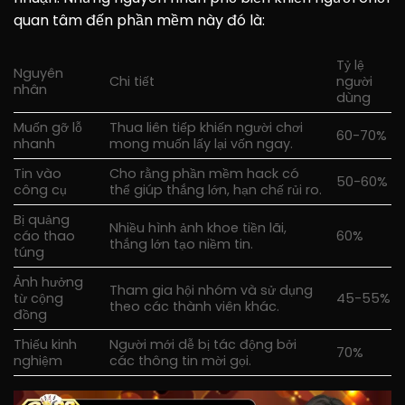
quan tâm đến phần mềm này đó là:
Tỷ lệ
Nguyên
Chi tiết
người
nhân
dùng
Muốn gỡ lỗ
Thua liên tiếp khiến người chơi
60-70%
nhanh
mong muốn lấy lại vốn ngay.
Tin vào
Cho rằng phần mềm hack có
50-60%
công cụ
thể giúp thắng lớn, hạn chế rủi ro.
Bị quảng
Nhiều hình ảnh khoe tiền lãi,
cáo thao
60%
thắng lớn tạo niềm tin.
túng
Ảnh hưởng
Tham gia hội nhóm và sử dụng
từ cộng
45-55%
theo các thành viên khác.
đồng
Thiếu kinh
Người mới dễ bị tác động bởi
70%
nghiệm
các thông tin mời gọi.