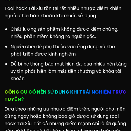
Tool hack Tài Xỉu tồn tại rất nhiều nhược điểm khiến
người chơi băn khoăn khi muốn sử dụng:
Chất lượng sản phẩm không được kiểm chứng,
nhiều phần mềm không rõ nguồn gốc.
Người chơi dễ phụ thuộc vào ứng dụng và khó
phát triển được kinh nghiệm.
Dễ bị hệ thống bảo mật hiện đại của nhiều nền tảng
uy tín phát hiện làm mất tiền thưởng và khóa tài
khoản.
CÔNG CỤ CÓ NÊN SỬ DỤNG KHI TRẢI NGHIỆM TRỰC
TUYẾN?
Dựa theo những ưu nhược điểm trên, người chơi nên
dừng ngay hoặc không bao giờ được sử dụng tool
hack Tài Xỉu. Tất cả những điểm mạnh chỉ là lời quảng
cáo và không có bất kỳ sự kiểm chứng an toàn nào.