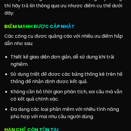
thì hãy trả lời thông qua ưu nhược điểm cụ thể dưới
đây:
ĐIỂM MẠNH ĐƯỢC CẬP NHẬT
Các công cụ được quảng cáo với nhiều ưu điểm hấp
dẫn như sau:
Thiết kế giao diện đơn giản, dễ sử dụng khi trải
nghiệm.
Sử dụng triệt để được các bảng thống kê trên hệ
thống để nhận định được kết quả.
Không cần bỏ thời gian phân tích, soi cầu mà vẫn
có kết quả chính xác.
Đa dạng các loại phần mềm với nhiều tính năng
phù hợp với mọi nhu cầu người dùng.
HẠN CHẾ CÒN TỒN TẠI