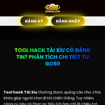
Bỏ
qua
nội
dung
ĐĂNG KÝ
ĐĂNG NHẬP
TOOL HACK TÀI XỈU CÓ ĐÁNG
TIN? PHÂN TÍCH CHI TIẾT TỪ
GO88
Tool hack Tài Xỉu
thường được quảng cáo như chìa
khóa giúp người chơi đi tới chiến thắng. Tuy nhiên,
công cụ này có thực sự hữu ích hay chỉ là chiêu trò