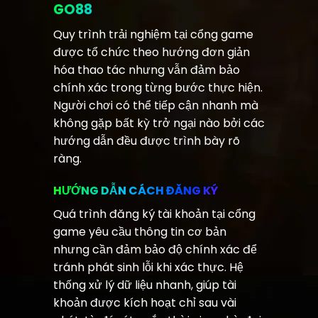
GO88
Quy trình trải nghiệm tại cổng game
được tổ chức theo hướng đơn giản
hóa thao tác nhưng vẫn đảm bảo
chính xác trong từng bước thực hiện.
Người chơi có thể tiếp cận nhanh mà
không gặp bất kỳ trở ngại nào bởi các
hướng dẫn đều được trình bày rõ
ràng.
HƯỚNG DẪN CÁCH ĐĂNG KÝ
Quá trình đăng ký tài khoản tại cổng
game yêu cầu thông tin cơ bản
nhưng cần đảm bảo độ chính xác để
tránh phát sinh lỗi khi xác thực. Hệ
thống xử lý dữ liệu nhanh, giúp tài
khoản được kích hoạt chỉ sau vài