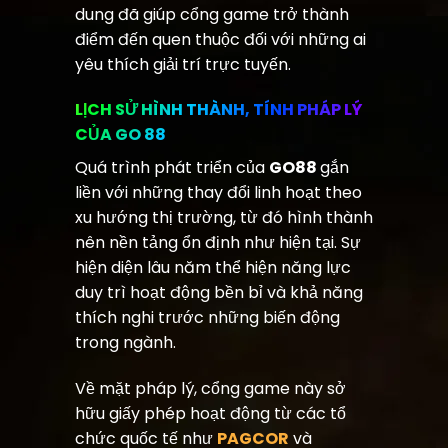
dung đã giúp cổng game trở thành
điểm đến quen thuộc đối với những ai
yêu thích giải trí trực tuyến.
LỊCH SỬ HÌNH THÀNH, TÍNH PHÁP LÝ
CỦA GO 88
Quá trình phát triển của
GO88
gắn
liền với những thay đổi linh hoạt theo
xu hướng thị trường, từ đó hình thành
nên nền tảng ổn định như hiện tại. Sự
hiện diện lâu năm thể hiện năng lực
duy trì hoạt động bền bỉ và khả năng
thích nghi trước những biến động
trong ngành.
Về mặt pháp lý, cổng game này sở
hữu giấy phép hoạt động từ các tổ
chức quốc tế như
PAGCOR
và