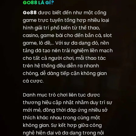
GO88 LÀ GÌ?
Go88
được biết đến như một cổng
game trực tuyến tổng hợp nhiều loại
hình giải trí phổ biến từ thể thao,
casino, game bài cho đến bắn cá, slot
game, lô đề,… Với sự đa dạng đó, nền
tảng đã tạo nên trải nghiệm liền mạch
cho tất cả người chơi, mỗi thao tác
trên hệ thống đều diễn ra nhanh
chóng, dễ dàng tiếp cận không gian
cá cược.
Danh mục trò chơi liên tục được
thương hiệu cập nhật nhằm duy trì sự
mới mẻ, đồng thời đáp ứng nhiều sở
thích khác nhau trong cùng một
không gian. Sự kết hợp giữa công
nghệ hiện đại và đa dạng trong nội