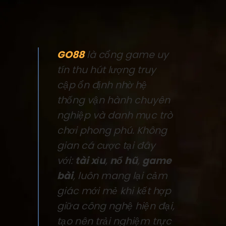
GO88
là cổng game uy
tín thu hút lượng truy
cập ổn định nhờ hệ
thống vận hành chuyên
nghiệp và danh mục trò
chơi phong phú. Không
gian cá cược tại đây
với:
tài xỉu
,
nổ hũ
,
game
bài
, luôn mang lại cảm
giác mới mẻ khi kết hợp
giữa công nghệ hiện đại,
tạo nên trải nghiệm trực