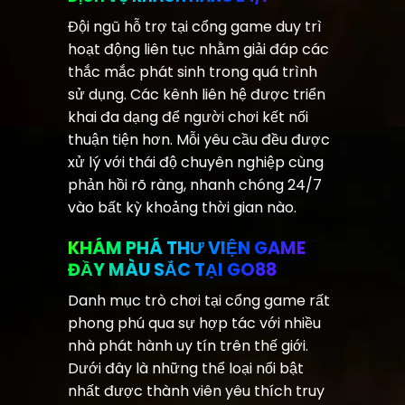
Đội ngũ hỗ trợ tại cổng game duy trì
hoạt động liên tục nhằm giải đáp các
thắc mắc phát sinh trong quá trình
sử dụng. Các kênh liên hệ được triển
khai đa dạng để người chơi kết nối
thuận tiện hơn. Mỗi yêu cầu đều được
xử lý với thái độ chuyên nghiệp cùng
phản hồi rõ ràng, nhanh chóng 24/7
vào bất kỳ khoảng thời gian nào.
KHÁM PHÁ THƯ VIỆN GAME
ĐẦY MÀU SẮC TẠI GO88
Danh mục trò chơi tại cổng game rất
phong phú qua sự hợp tác với nhiều
nhà phát hành uy tín trên thế giới.
Dưới đây là những thể loại nổi bật
nhất được thành viên yêu thích truy