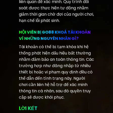
liên quan để xác minh. Quy trình đối
soát được thực hiện tự động nhằm
giảm thời gian chờ đợi của người chơi,
hạn chế lỗi phát sinh.
HỘI VIÊN BỊ GO88 KHOÁ TÀI KHOẢN
VÌ NHỮNG NGUYÊN NHÂN GÌ?
Tài khoản có thể bị tạm khóa khi hệ
thống phát hiện dấu hiệu bất thường
nhằm đảm bảo an toàn thông tin. Các
trường hợp như đăng nhập từ nhiều
thiết bị hoặc vi phạm quy định đều có
thể dẫn đến tình trạng này. Người
chơi cần liên hệ hỗ trợ để xác minh
thông tin cá nhân, sau đó quyền truy
cập sẽ được khôi phục.
LỜI KẾT