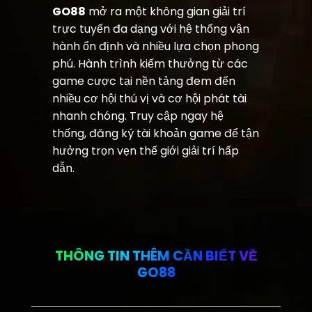
GO88
mở ra một không gian giải trí
trực tuyến đa dạng với hệ thống vận
hành ổn định và nhiều lựa chọn phong
phú. Hành trình kiếm thưởng từ các
game cược tại nền tảng đem đến
nhiều cơ hội thú vị và cơ hội phát tài
nhanh chóng. Truy cập ngay hệ
thống, đăng ký tài khoản game để tận
hưởng trọn vẹn thế giới giải trí hấp
dẫn.
THÔNG TIN THÊM CẦN BIẾT VỀ
GO88