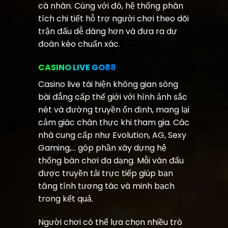
cá nhân. Cùng với đó, hệ thống phân
tích chi tiết hỗ trợ người chơi theo dõi
trận đấu dễ dàng hơn và đưa ra dự
đoán kèo chuẩn xác.
CASINO LIVE GO88
Casino live tái hiện không gian sòng
bài đẳng cấp thế giới với hình ảnh sắc
nét và đường truyền ổn định, mang lại
cảm giác chân thực khi tham gia. Các
nhà cung cấp như Evolution, AG, Sexy
Gaming,… góp phần xây dựng hệ
thống bàn chơi đa dạng. Mỗi ván đấu
được truyền tải trực tiếp giúp bạn
tăng tính tương tác và minh bạch
trong kết quả.
Người chơi có thể lựa chọn nhiều trò