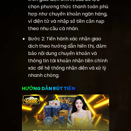
chọn phương thức thanh toán phù
hợp như chuyển khoản ngân hàng,
ví điện tử và nhập số tiền cần nạp
theo nhu cầu cá nhân.
Bước 2: Tiến hành xác nhận giao
dịch theo hướng dẫn hiển thị, đảm
bảo nội dung chuyển khoản và
thông tin tài khoản nhận tiền chính
xác để hệ thống nhận diện và xử lý
nhanh chóng.
HƯỚNG DẪN RÚT TIỀN