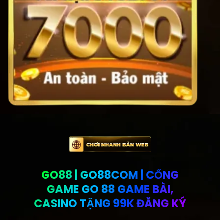
GO88 | GO88COM | CỔNG
GAME GO 88 GAME BÀI,
CASINO TẶNG 99K ĐĂNG KÝ