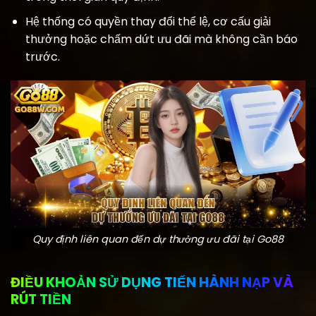
Hệ thống có quyền thay đổi thể lệ, cơ cấu giải
thưởng hoặc chấm dứt ưu đãi mà không cần báo
trước.
Quy định liên quan đến dự thưởng ưu đãi tại Go88
ĐIỀU KHOẢN SỬ DỤNG TIẾN HÀNH NẠP VÀ
RÚT TIỀN