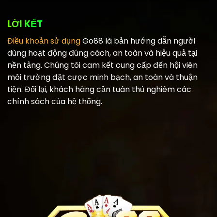
LỜI KẾT
Điều khoản sử dụng
Go88 là bản hướng dẫn người
dùng hoạt động đúng cách, an toàn và hiệu quả tại
nền tảng. Chúng tôi cam kết cung cấp đến hội viên
môi trường đặt cược minh bạch, an toàn và thuận
tiện. Đổi lại, khách hàng cần tuân thủ nghiêm các
chính sách của hệ thống.