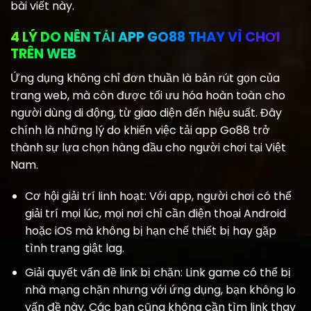
bài viết này.
4 LÝ DO NÊN TẢI APP GO88 THAY VÌ CHƠI
TRÊN WEB
Ứng dụng không chỉ đơn thuần là bản rút gọn của
trang web, mà còn được tối ưu hóa hoàn toàn cho
người dùng di động, từ giao diện đến hiệu suất. Đây
chính là những lý do khiến việc tải app Go88 trở
thành sự lựa chọn hàng đầu cho người chơi tại Việt
Nam.
Cơ hội giải trí linh hoạt: Với app, người chơi có thể
giải trí mọi lúc, mọi nơi chỉ cần điện thoại Android
hoặc iOS mà không bị hạn chế thiết bị hay gặp
tình trạng giật lag.
Giải quyết vấn đề link bị chặn: Link game có thể bị
nhà mạng chặn nhưng với ứng dụng, bạn không lo
vấn đề này. Các bạn cũng không cần tìm link thay