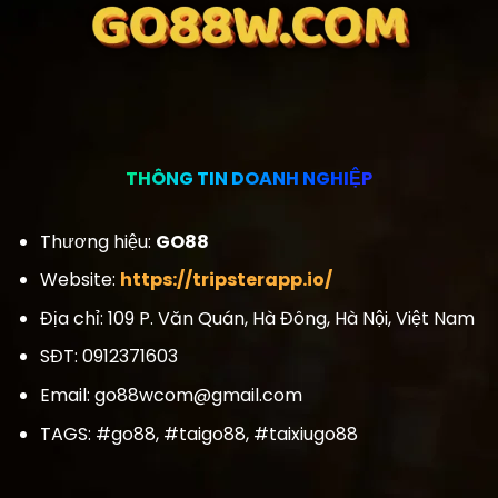
THÔNG TIN DOANH NGHIỆP
Thương hiệu:
GO88
Website:
https://tripsterapp.io/
Địa chỉ: 109 P. Văn Quán, Hà Đông, Hà Nội, Việt Nam
SĐT: 0912371603
Email:
go88wcom@gmail.com
TAGS: #go88, #taigo88, #taixiugo88