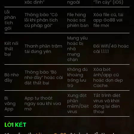
xác định”
ngoài
“Tin cậy” (iOS)
Lỗi
Thông báo “Có
File hỏng
Xóa file cũ, tải
phân
lỗi khi phân tích
hoặc sai
app Go88 với
tích
cú pháp gói”
phiên bản
file mới
gói
Mạng yếu
Kết nối
hoặc bị
Thanh phần trăm
Đổi Wifi/4G hoặc
thất
nhà
tải đứng yên
cài 1.1.1.1
bại
mạng
chặn
Không đủ
Xóa bớt
Thông báo “Bộ
Bộ nhớ
khoảng
ảnh/app cũ
nhớ đầy” hoặc cài
đầy
trống lưu
hoặc dọn dẹp
đặt thất bại
trữ
Cache.
Xung đột
Tắt trình diệt
Bị
App tự thoát
phần
virus và khởi
văng
ngay sau khi vừa
mềm/Diệt
động lại điện
App
mở
virus
thoại
LỜI KẾT