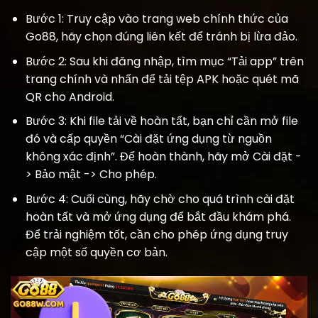
Bước 1: Truy cập vào trang web chính thức của
Go88, hãy chọn đúng liên kết để tránh bị lừa đảo.
Bước 2: Sau khi đăng nhập, tìm mục “Tải app” trên
trang chính và nhấn để tải tệp APK hoặc quét mã
QR cho Android.
Bước 3: Khi file tải về hoàn tất, bạn chỉ cần mở file
đó và cấp quyền “Cài đặt ứng dụng từ nguồn
không xác định”. Để hoàn thành, hãy mở Cài đặt -
> Bảo mật -> Cho phép.
Bước 4: Cuối cùng, hãy chờ cho quá trình cài đặt
hoàn tất và mở ứng dụng để bắt đầu khám phá.
Để trải nghiệm tốt, cần cho phép ứng dụng truy
cập một số quyền cơ bản.